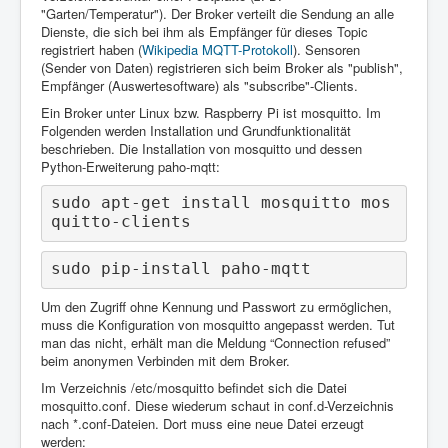
"Garten/Temperatur"). Der Broker verteilt die Sendung an alle
Dienste, die sich bei ihm als Empfänger für dieses Topic
registriert haben (
Wikipedia MQTT-Protokoll
). Sensoren
(Sender von Daten) registrieren sich beim Broker als "publish",
Empfänger (Auswertesoftware) als "subscribe"-Clients.
Ein Broker unter Linux bzw. Raspberry Pi ist mosquitto. Im
Folgenden werden Installation und Grundfunktionalität
beschrieben. Die Installation von mosquitto und dessen
Python-Erweiterung paho-mqtt:
sudo apt-get install mosquitto mos
quitto-clients
sudo pip-install paho-mqtt
Um den Zugriff ohne Kennung und Passwort zu ermöglichen,
muss die Konfiguration von mosquitto angepasst werden. Tut
man das nicht, erhält man die Meldung “Connection refused”
beim anonymen Verbinden mit dem Broker.
Im Verzeichnis /etc/mosquitto befindet sich die Datei
mosquitto.conf. Diese wiederum schaut in conf.d-Verzeichnis
nach *.conf-Dateien. Dort muss eine neue Datei erzeugt
werden: