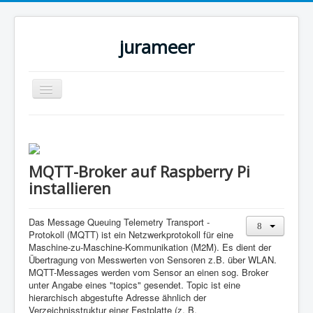
jurameer
Navigation
an/aus
Home
Elektronik
MQTT-Broker auf Raspberry Pi
how to ...
installieren
DIY für Homeassistant
Piaggio APE50
Das Message Queuing Telemetry Transport -
Protokoll (MQTT) ist ein Netzwerkprotokoll für eine
Impressum
Maschine-zu-Maschine-Kommunikation (M2M). Es dient der
Übertragung von Messwerten von Sensoren z.B. über WLAN.
MQTT-Messages werden vom Sensor an einen sog. Broker
unter Angabe eines "topics" gesendet. Topic ist eine
hierarchisch abgestufte Adresse ähnlich der
Verzeichnisstruktur einer Festplatte (z. B.