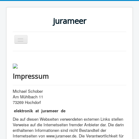
jurameer
Navigation
an/aus
Home
Elektronik
Impressum
how to ...
DIY für Homeassistant
Michael Schober
Am Mühlbach 11
Piaggio APE50
73269 Hochdorf
Impressum
elektronik at
jurameer
de
Die auf diesen Webseiten verwendeten externen Links stellen
Verweise auf die Internetseiten fremder Anbieter dar. Die darin
enthaltenen Informationen sind nicht Bestandteil der
Internetseiten von www.jurameer.de. Die Verantwortlichkeit für